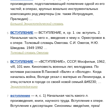
произведения, подготавливающий появление одной из его
частей; в операх, крупных вокально инструментальных
композициях род увертюры (см. также Интродукция,
Прелюдия) …
Большой Энциклопедический словарь
ВСТУПЛЕНИЕ
— ВСТУПЛЕНИЕ, я, ср. 1. см. вступить. 2.
5
Начальная часть чего н., введение к чему н. Оркестровое в.
к опере. Толковый словарь Ожегова. С.И. Ожегов, Н.Ю.
Шведова. 1949 1992 …
Толковый словарь Ожегова
ВСТУПЛЕНИЕ
— «ВСТУПЛЕНИЕ», СССР, Мосфильм, 1962,
6
ч/б, 101 мин. Киноповесть военных лет, мелодрама. По
мотивам рассказов В.Пановой «Валя» и «Володя». Когда
началась война, Володя уехал с матерью из Ленинграда, а
отец остался в городе со своей новой семьей.&#8230; …
Энциклопедия кино
вступление
— я, с. 1) Начальная часть какого л.
7
произведения, книги, научного труда. Вступление к опере.
Вступление к диссертации. Синонимы: введе/ние, преа/