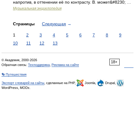
напротив, в оттенении её по контрасту. В. может&#8230; …
Музыкальная энциклопедия
Страницы
Следующая
→
1
2
3
4
5
6
7
8
9
10
11
12
13
© Академик, 2000-2026
18+
Обратная связь:
Техподдержка
,
Реклама на сайте
👣 Путешествия
Экспорт словарей на сайты
, сделанные на PHP,
Joomla,
Drupal,
WordPress, MODx.