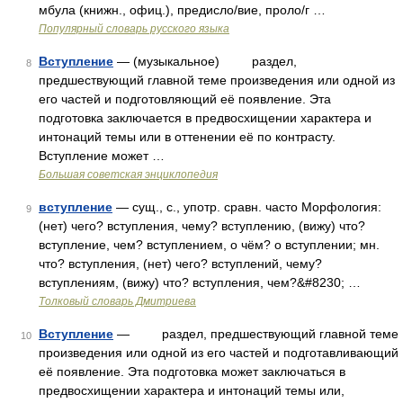
мбула (книжн., офиц.), предисло/вие, проло/г …
Популярный словарь русского языка
Вступление
— (музыкальное) раздел,
8
предшествующий главной теме произведения или одной из
его частей и подготовляющий её появление. Эта
подготовка заключается в предвосхищении характера и
интонаций темы или в оттенении её по контрасту.
Вступление может …
Большая советская энциклопедия
вступление
— сущ., с., употр. сравн. часто Морфология:
9
(нет) чего? вступления, чему? вступлению, (вижу) что?
вступление, чем? вступлением, о чём? о вступлении; мн.
что? вступления, (нет) чего? вступлений, чему?
вступлениям, (вижу) что? вступления, чем?&#8230; …
Толковый словарь Дмитриева
Вступление
— раздел, предшествующий главной теме
10
произведения или одной из его частей и подготавливающий
её появление. Эта подготовка может заключаться в
предвосхищении характера и интонаций темы или,